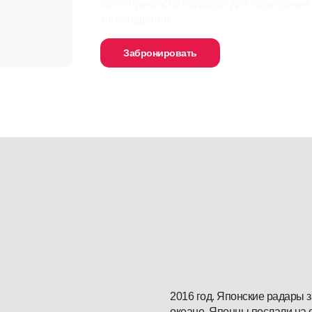
квест прекрасно подойдет для проведения
тимбилдингов.
Забронировать
2016 год. Японские радары 
океане. Японцы послали на о