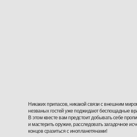
Никаких припасов, никакой связи с внешним миром
незваных гостей уже поджидают беспощадные вра
В этом квесте вам предстоит добывать себе проп
и мастерить оружие, расследовать загадочное исч
концов сразиться с инопланетянами!