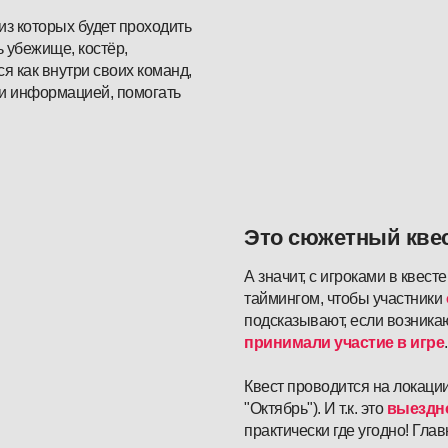
из которых будет проходить
ь убежище, костёр,
ся как внутри своих команд,
 и информацией, помогать
Это сюжетный кве
А значит, с игроками в квест
таймингом, чтобы участники
подсказывают, если возника
принимали участие в игре
.
Квест проводится на локаци
"Октябрь"). И т.к. это
выездно
практически где угодно! Гла