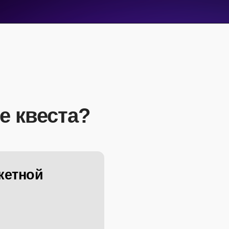
е квеста?
кетной