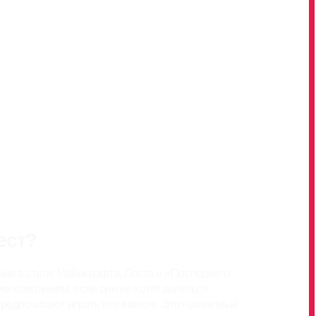
ест?
ии в стиле Майнкрафта, Лоста и «Последнего
им компаниям, если они не хотят делиться
 предпочитают играть все вместе. Этот сюжетный