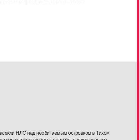
 школьных праздников, корпоративов и
засекли НЛО над необитаемым островком в Тихом
стровок группу учёных, но те бесследно исчезли.