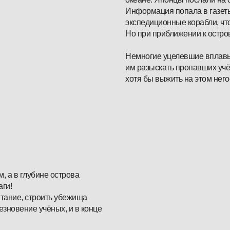
Информация попала в газеты
экспедиционные корабли, чт
Но при приближении к остро
Немногие уцелевшие вплавь 
им разыскать пропавших учё
хотя бы выжить на этом нег
, а в глубине острова
ги!
итание, строить убежища
езновение учёных, и в конце