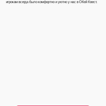
О нас
Блог
Акции
Контакты
Отзывы
+7 904 990 3333
info@okey42.ru
ул. Ноградская, д. 32
*Meta признана в России экстремистской организацией
Согласие на обработку
персональных данных