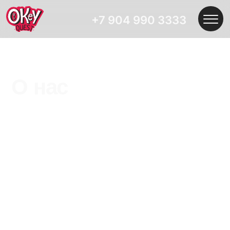
+7 904 990 3333
О нас
Компания «ОКей Квест» — это локальный семейный
бизнес. В 2014 году её основали Иван и Елена
Щербаковы и Екатерина Пугачева.