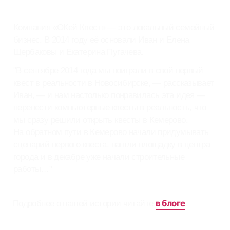
"В сентябре 2014 года мы поиграли в свой первый
квест в реальности в Новосибирске, — рассказывает
Иван, — и нам настолько понравилась эта идея —
перенести компьютерные квесты в реальность, что
мы сразу решили открыть квесты в Кемерово.
На обратном пути в Кемерово начали придумывать
сценарий первого квеста, нашли площадку в центра
города и в декабре уже начали строительные
работы…"
в блоге
Подробнее о нашей истории читайте
.
Продолжение истории
Сегодня OKey
Quest - это