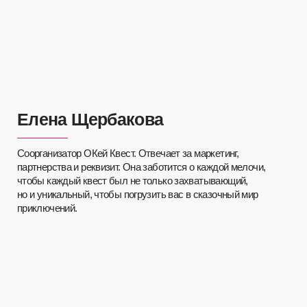
Екатерина Пугачева
Соорганизатор ОКей Квест. Курирует команду ведущих, так
что они всегда на высшем уровне проводят квесты
для игроков. Также Екатерина делает все возможное, чтобы
игрокам всегда было комфортно и уютно у нас в ОКей Квест.
Давайте
познакомимся
поближе
Переходите в каталог и выбирайте квест,
который понравится именно вам.