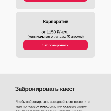
Сборные игры
Сертификаты
О нас
Корпоратив
Блог
Акции
от 1150 ₽/чел.
(минимальная оплата за 40 игроков)
Контакты
Забронировать
Отзывы
+7 904 990 3333
info@okey42.ru
ул. Ноградская, д. 32
Забронировать квест
Чтобы забронировать выездной квест позвоните
*Meta признана в России экстремистской организацией
нам по номеру телефона, или оставьте заявку.