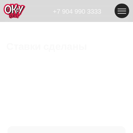
+7 904 990 3333
Ставки сделаны
Тип квеста:
сюжетный квест
Жанр:
гангстерские разборки
Возраст:
от 14 лет