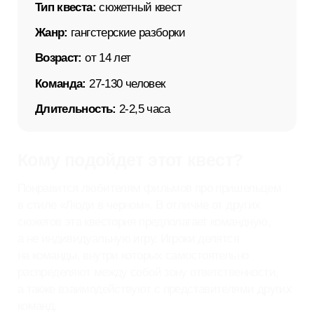
Команда:
27-130 человек
Длительность:
2-2,5 часа
Кому подойдет этот квест?
Понравится любителям фильмов про пришельцем
в стиле «Люди в черном». В отличие от других
сюжетов эта квестория предполагает командную,
а не индивидуальную игру. Игроки делятся
на команды, внутри которых самостоятельно
распределяют между собой зону ответственности,
а также взаимодействуют с представителями других
команд.
Забронировать