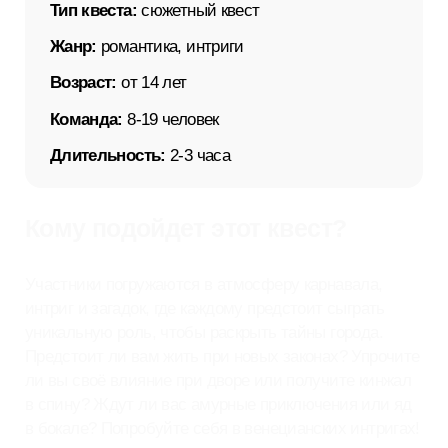
Команда:
8-19 человек
Длительность:
2-3 часа
Кому подойдет этот квест?
Участники погружаются в атмосферу карнавала,
интриг и загадок, где каждому предстоит сыграть
уникальную роль, чтобы раскрыть тайны города.
Предстоит ли вам жить при новых законах? Упрочите
ли вы своё влияние при дворе или получите кинжал
в спину? Ждут ли вас амурные приключения или яд
в бокале? Попробуйте себя в венецианских интригах!
Забронировать