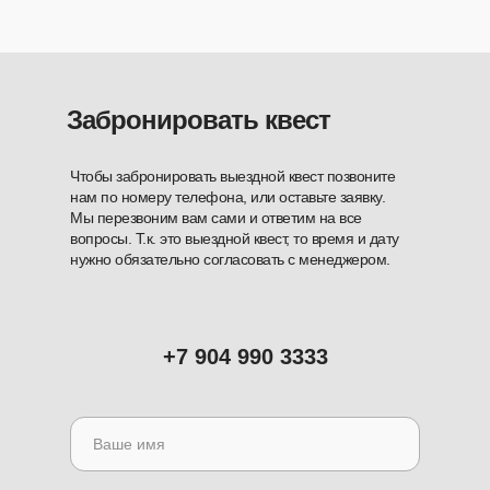
ул. Ноградская, д. 32
Забронировать квест
*Meta признана в России экстремистской организацией
Чтобы забронировать выездной квест позвоните
Согласие на обработку
нам по номеру телефона, или оставьте заявку.
персональных данных
Мы перезвоним вам сами и ответим на все
вопросы. Т.к. это выездной квест, то время и дату
Политика конфиденциальности
нужно обязательно согласовать с менеджером.
© 2023 ИП Щербаков И.В.
Создал сайт
Максим Фудашкин
+7 904 990 3333