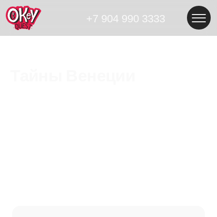
+7 904 990 3333
Тайны Венеции
Тип квеста:
сюжетный квест
Жанр:
романтика, интриги
Возраст:
от 14 лет